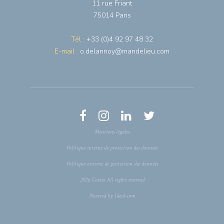
11 rue Friant
75014 Paris
Tél :
+33 (0)4 92 97 48 32
E-mail :
o.delannoy@mandelieu.com
Mentions légales
Politique interne de protection des données
Politique externe de protection des données
2026 Coesio All rights reserved
Powered by Ideal-com