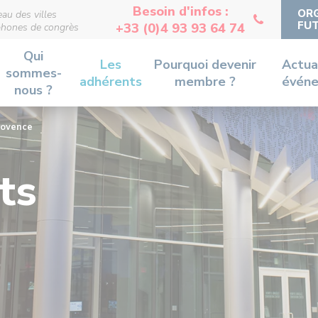
Besoin d'infos :
ORG
au des villes
FUT
+33 (0)4 93 93 64 74
phones de congrès
Qui
Les
Pourquoi devenir
Actua
sommes-
adhérents
membre ?
évén
nous ?
rovence
ts