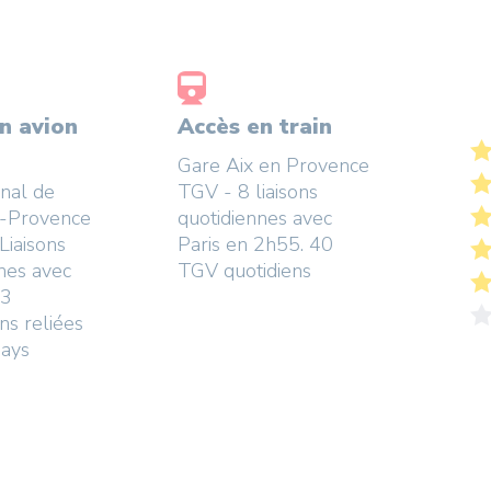
n avion
Accès en train
Gare Aix en Provence
onal de
TGV - 8 liaisons
e-Provence
quotidiennes avec
Liaisons
Paris en 2h55. 40
nes avec
TGV quotidiens
83
ons reliées
pays