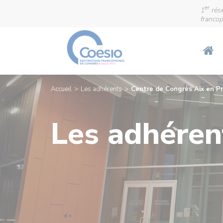
er
1
rése
franco
Accueil
Les adhérents
Centre de Congrès Aix en P
Les adhéren