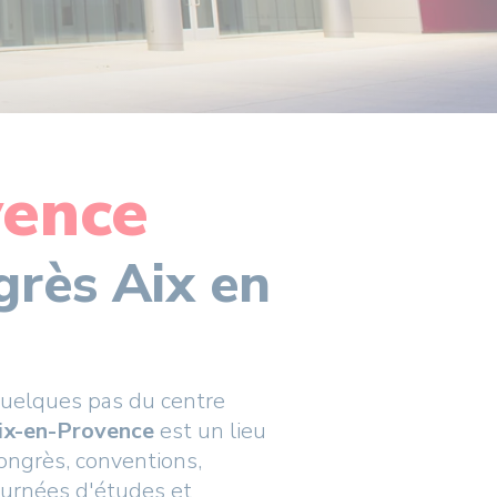
vence
grès Aix en
quelques pas du centre
ix-en-Provence
est un lieu
congrès, conventions,
ournées d'études et