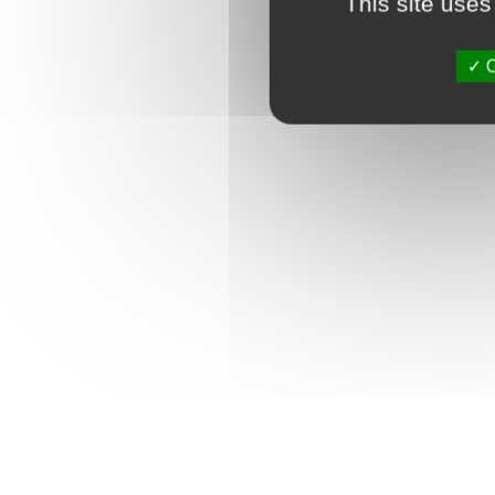
This site uses
O