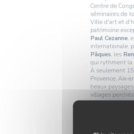
Centre de Congr
séminaires de to
Ville d'art et 
patrimoine excep
Paul Cezanne
, 
internationale, 
Pâques
, les
Ren
qui rythment la 
À seulement 15 
Provence, Aix-e
beaux paysages d
villages perchés
Choisir Aix-en-
où performance 
naturellement.