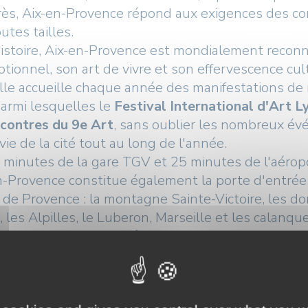
ès, Aix-en-Provence répond aux exigences des co
utes tailles.
d'histoire, Aix-en-Provence est mondialement reco
tionnel, son art de vivre et son effervescence cul
elle accueille chaque année des manifestations 
parmi lesquelles le
Festival International d'Art L
contres du 9e Art
, sans oublier les nombreux év
vie de la cité tout au long de l'année.
minutes de la gare TGV et 25 minutes de l'aéropo
n-Provence constitue également la porte d'entrée 
e Provence : la montagne Sainte-Victoire, les dom
, les Alpilles, le Luberon, Marseille et les calanqu
Provence, c'est offrir à vos participants une des
professionnelle, patrimoine et art de vivre se 