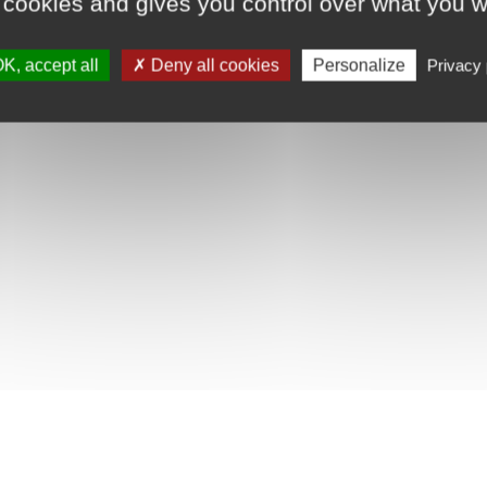
 cookies and gives you control over what you w
K, accept all
Deny all cookies
Personalize
Privacy 