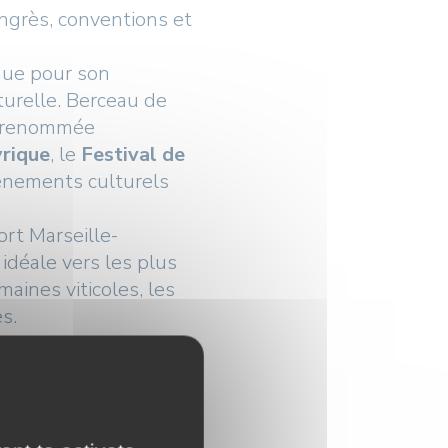
ngrès, conventions et
nnue pour son
turelle. Berceau de
de renommée
yrique
, le
Festival de
énements culturels
rt Marseille-
idéale vers les plus
aines viticoles, les
es.
tination d'exception
conjuguent