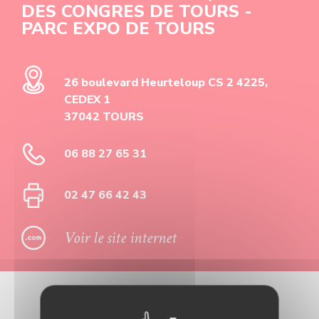
DES CONGRES DE TOURS -
PARC EXPO DE TOURS
26 boulevard Heurteloup CS 2 4225,
CEDEX 1
37042 TOURS
06 88 27 65 31
02 47 66 42 43
Voir le site internet