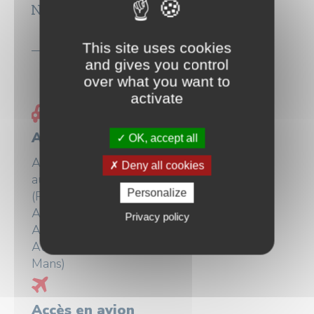
Nous rejoindre
Transports
This site uses cookies
and gives you control
over what you want to
activate
Accès en voiture
OK, accept all
Au cœur des principaux axes
Deny all cookies
autoroutiers : Autoroute A10
Personalize
(Paris-Tours-Bordeaux),
Autoroute A85 (Nantes-
Privacy policy
Angers-Tours-Vierzon),
Autoroute A28 (Tours-Le
Mans)
Accès en avion